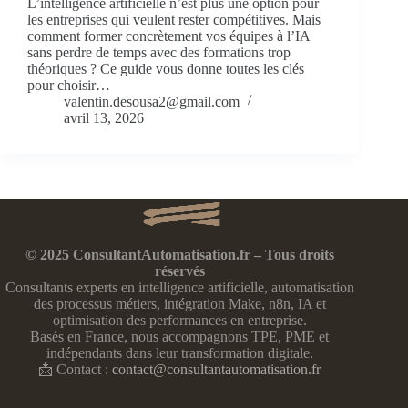
L’intelligence artificielle n’est plus une option pour
les entreprises qui veulent rester compétitives. Mais
comment former concrètement vos équipes à l’IA
sans perdre de temps avec des formations trop
théoriques ? Ce guide vous donne toutes les clés
pour choisir…
valentin.desousa2@gmail.com
avril 13, 2026
© 2025 ConsultantAutomatisation.fr – Tous droits
réservés
Consultants experts en intelligence artificielle, automatisation
des processus métiers, intégration Make, n8n, IA et
optimisation des performances en entreprise.
Basés en France, nous accompagnons TPE, PME et
indépendants dans leur transformation digitale.
📩 Contact :
contact@consultantautomatisation.fr