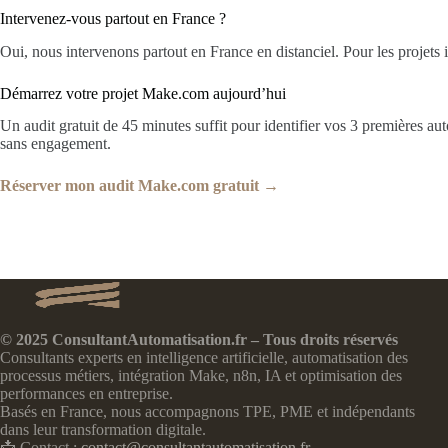
Intervenez-vous partout en France ?
Oui, nous intervenons partout en France en distanciel. Pour les projets 
Démarrez votre projet Make.com aujourd’hui
Un audit gratuit de 45 minutes suffit pour identifier vos 3 premières a
sans engagement.
Réserver mon audit Make.com gratuit →
© 2025 ConsultantAutomatisation.fr – Tous droits réservés
Consultants experts en intelligence artificielle, automatisation des
processus métiers, intégration Make, n8n, IA et optimisation des
performances en entreprise.
Basés en France, nous accompagnons TPE, PME et indépendants
dans leur transformation digitale.
📩 Contact :
contact@consultantautomatisation.fr