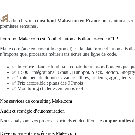
Passer
au
contenu
Services
Notre équipe
Vous cherchez un
consultant Make.com en France
pour automatiser v
premières semaines.
Pourquoi Make.com est l’outil d’automatisation no-code n°1 ?
Make.com (anciennement Integromat) est la plateforme d’automatisation
n’importe quel processus métier sans écrire une ligne de code.
✅ Interface visuelle intuitive : construire un workflow en quelque
✅ 1 500+ intégrations : Gmail, HubSpot, Slack, Notion, Shopif
✅ Traitement de données avancé : filtres, routeurs, agrégateurs
✅ Prix accessible : plans dès 9€/mois
✅ Monitoring et alertes en temps réel
Nos services de consulting Make.com
Audit et stratégie d’automatisation
Nous analysons vos processus actuels et identifions les
opportunités d
Développement de scénarios Make.com